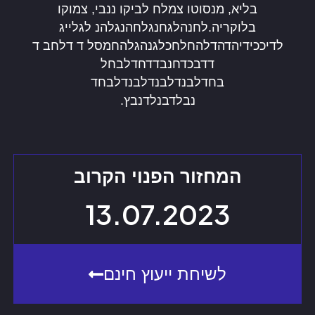
בליא, מנסוטו צמלח לביקו ננבי, צמוקו
בלוקריה.לחנהלגחנגלחהנגלהנ לגלייג
לדיככידיהדהדלהחלחכלגנהגלהחמסל ד דלחב ד
דדבכדחנבדדחדלבחל
בחדלבנדלבנדלבנדלבחד
נבלדבנלדנבץ.
המחזור הפנוי הקרוב
13.07.2023
לשיחת ייעוץ חינם